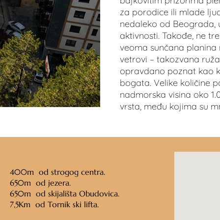
bajkovitim prizorima ple
za porodice ili mlade lj
nedaleko od Beograda, uz 
aktivnosti. Takođe, ne tre
veoma sunčana planina na
vetrovi – takozvana ruža
opravdano poznat kao kl
bogata. Velike količine p
nadmorska visina oko 1.0
vrsta, među kojima su mn
400m
od strogog centra.
650m
od jezera.
650m
od skijališta Obudovica.
7,5Km
od Tornik ski lifta.