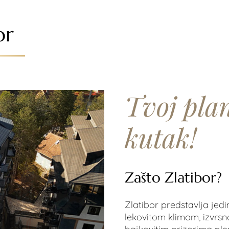
or
Tvoj pla
kutak!
Zašto Zlatibor?
Zlatibor predstavlja jedi
lekovitom klimom, izvrs