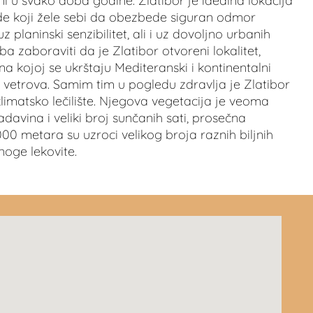
ni u svako doba godine. Zlatibor je idealna lokacija
ude koji žele sebi da obezbede siguran odmor
planinski senzibilitet, ali i uz dovoljno urbanih
ba zaboraviti da je Zlatibor otvoreni lokalitet,
 kojoj se ukrštaju Mediteranski i kontinentalni
 vetrova. Samim tim u pogledu zdravlja je Zlatibor
imatsko lečilište. Njegova vegetacija je veoma
adavina i veliki broj sunčanih sati, prosečna
00 metara su uzroci velikog broja raznih biljnih
oge lekovite.