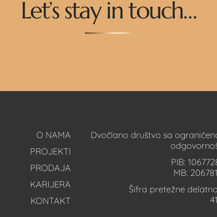
Let’s stay in touch…
O NAMA
Dvočlano društvo sa ograniče
odgovorno
PROJEKTI
PIB: 106772
PRODAJA
MB: 20678
KARIJERA
Šifra pretežne delatnos
4
KONTAKT