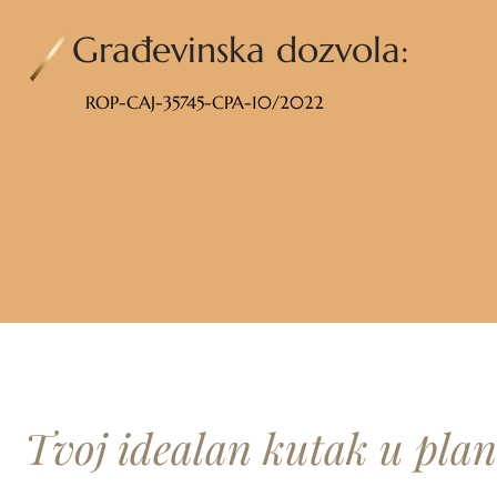
Građevinska dozvola:
ROP-CAJ-35745-CPA-10/2022
Tvoj idealan kutak u plani