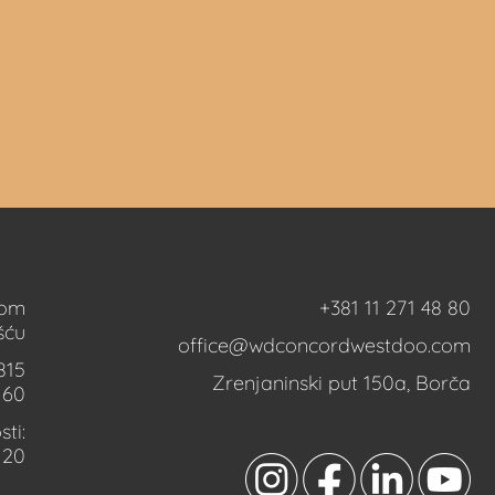
nom
+381 11 271 48 80
šću
office@wdconcordwestdoo.com
815
Zrenjaninski put 150a, Borča
160
ti:
120