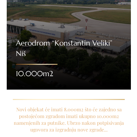
Aerodrom “Konstantin Veliki”
Niš
10.000m2
Novi objekat će imati 8.000m2 što će zajedno sa
postojećom zgradom imati ukupno 10.000m2
namenjenih za putnike. Ubrzo nakon potpisivanja
ugovora za izgradnju nove zgrade...