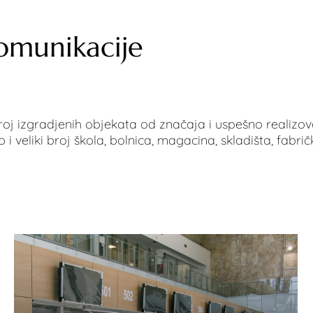
komunikacije
oj izgradjenih objekata od značaja i uspešno realizova
 i veliki broj škola, bolnica, magacina, skladišta, fabri