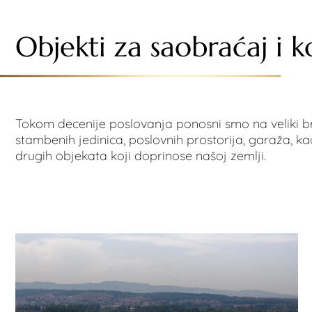
Objekti za saobraćaj i 
Tokom decenije poslovanja ponosni smo na veliki br
stambenih jedinica, poslovnih prostorija, garaža, kao
drugih objekata koji doprinose našoj zemlji.