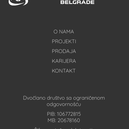
O NAMA
PROJEKTI
PRODAJA
KARIJERA
KONTAKT
Dvočlano društvo sa ograničenom
odgovornošću
PIB: 106772815
MB: 20678160