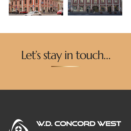
Let’s stay in touch…