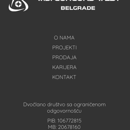
O NAMA
PROJEKTI
PRODAJA
KARIJERA
KONTAKT
Dvočlano društvo sa ograničenom
odgovornošću
PIB: 106772815
MB: 20678160