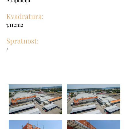
Adaptacija
Kvadratura:
7.112m2
Spratnost:
/