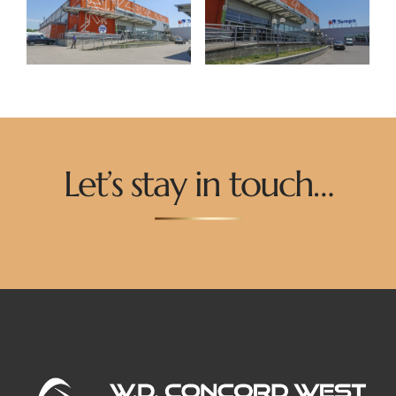
Let’s stay in touch…