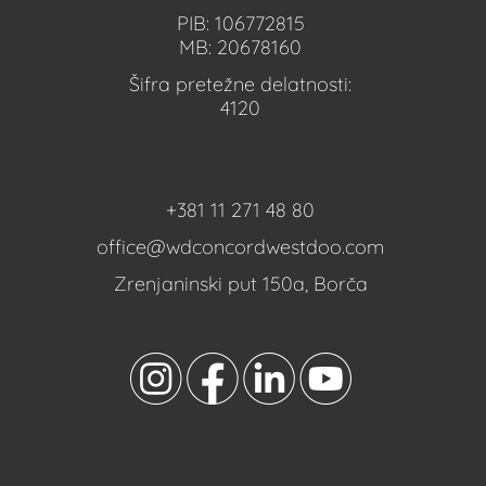
PIB: 106772815
MB: 20678160
Šifra pretežne delatnosti:
4120
+381 11 271 48 80
office@wdconcordwestdoo.com
Zrenjaninski put 150a, Borča