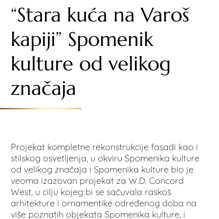
“Stara kuća na Varoš
kapiji” Spomenik
kulture od velikog
značaja
Projekat kompletne rekonstrukcije fasadi kao i
stilskog osvetljenja, u okviru Spomenika kulture
od velikog značaja i Spomenika kulture bio je
veoma izazovan projekat za W.D. Concord
West, u cilju kojeg bi se sačuvala raskoš
arhitekture i ornamentike određenog doba na
više poznatih objekata Spomenika kulture, i