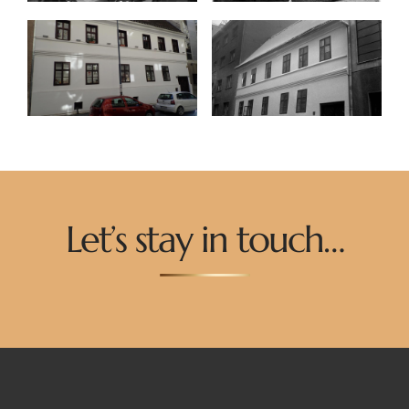
Let’s stay in touch…