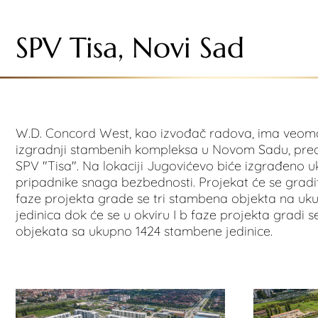
SPV Tisa, Novi Sad
W.D. Concord West, kao izvođač radova, ima veom
izgradnji stambenih kompleksa u Novom Sadu, pre
SPV "Tisa". Na lokaciji Jugovićevo biće izgrađeno 
pripadnike snaga bezbednosti. Projekat će se graditi
faze projekta grade se tri stambena objekta na u
jedinica dok će se u okviru I b faze projekta gradi 
objekata sa ukupno 1424 stambene jedinice.