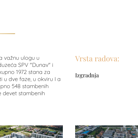
Vrsta radova:
a važnu ulogu u
duzeća SPV "Dunav" i
ukupno 1972 stana za
Izgradnja
 u dve faze, u okviru I a
kupno 548 stambenih
se devet stambenih