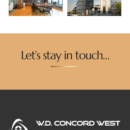
Let’s stay in touch…