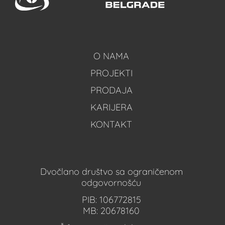
O NAMA
PROJEKTI
PRODAJA
KARIJERA
KONTAKT
Dvočlano društvo sa ograničenom
odgovornošću
PIB: 106772815
MB: 20678160