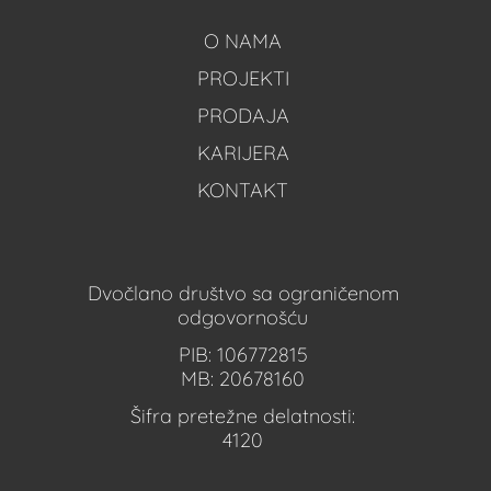
O NAMA
PROJEKTI
PRODAJA
KARIJERA
KONTAKT
Dvočlano društvo sa ograničenom
odgovornošću
PIB: 106772815
MB: 20678160
Šifra pretežne delatnosti:
4120